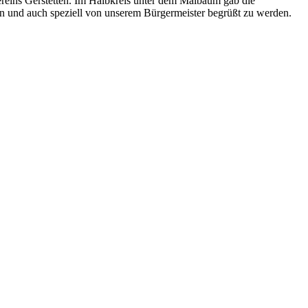
ereins Gerstetten. Im Halbkreis unter dem Maibaum gab die
en und auch speziell von unserem Bürgermeister begrüßt zu werden.