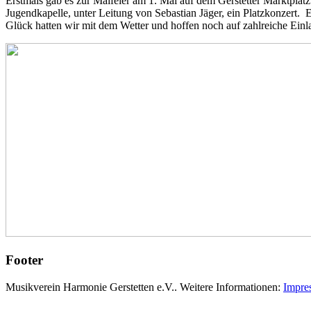
Erstmals gab es zur Maifeier am 1. Mai auf dem Gerstetter Marktpla
Jugendkapelle, unter Leitung von Sebastian Jäger, ein Platzkonzert
Glück hatten wir mit dem Wetter und hoffen noch auf zahlreiche Ein
Footer
Musikverein Harmonie Gerstetten e.V.. Weitere Informationen:
Impre