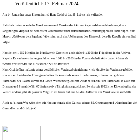
Veröffentlicht: 17. Februar 2024
Am 14. Januar hat unser Ehrenmitglied Hans Gschöpf das 85. Lebensjahr vollendet.
Natürlich ließen es sich die Musikerinnen und Musiker der Aktiven Kapelle daher nicht nehmen, ihrem
langjährigen Mitglied bei schönstem Winterwetter einen musikalischen Geburtstagsgruß zu überbringen. Zum
Marsch „Grüße aus dem Egerland“ übernahm auch der Jubilar gerne den Taktstock, dem die Kapelle einwandfrei
folgte.
Hans ist seit 1952 Mitglied im Musikverein Gerstetten und spielte bis 2008 das Flügelhorn in der Aktiven
Kapelle. Er war bereits in jungen Jahren von 1963 bis 2005 in der Vorstandschaft aktiv, davon 4 Jahre als
zweiter Vorsitzender und die restliche Zeit als Beisitzer.
Hans Gschöpf hat im Laufe seiner vorbildlichen Vereinsarbeit nicht nur viele Musiker im Verein ausgebildet,
sondern auch zahlreiche Ehrungen erhalten. Er kann stolz sein auf die bronzene, silberne und goldene
Ehrennadel des Blasmusikverband Baden-Württemberg. Zuletzt wurde er 2012 mit der Ehrennadel in Gold mit
Diamant und Ehrenbrief für 60jährige aktive Tätigkeit ausgezeichnet. Bereits seit 1992 ist er Ehrenmitglied des
Vereins und bis jetzt als passives Mitglied als treuer Zuhörer bei den Auftritten des Musikvereins zur Stelle.
Auch auf diesem Weg wünschen wir Hans nochmals alles Gute zu seinem 85. Geburtstag und wünschen ihm viel
Gesundheit und Glück. (vk)