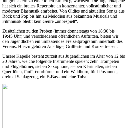
Jungmusikern zu einer tollen Einheit gewachsen. Die Jugendkapelle
hat sich ein breites Repertoire an konzertanter, volkstümlicher und
moderner Blasmusik erarbeitet. Von Oldies und aktuellen Songs aus
Rock und Pop bis hin zu Melodien aus bekannten Musicals und
Filmmusik bleibt kein Genre „unbespielt“.
Zusätzlichen zu den Proben (immer donnerstags von 18:30 bis
19:45 Uhr) und verschiedenen öffentlichen Auftritten, bieten wir
den Jugendlichen ein umfassendes Freizeitprogramm innerhalb des
Vereins. Hierzu gehören Ausflüge, Grillfeste und Konzertreisen.
Unsere Kapelle besteht zurzeit aus Jugendlichen im Alter von 12 bis
20 Jahren, welche folgende Instrumente spielen: zehn Trompeten
und Flügelhörner, sieben Saxophone, sieben Klarinetten, sieben
Querflöten, fünf Tenorhörner und ein Waldhorn, fünf Posaunen,
dreimal Schlagzeug, ein E-Bass und eine Tuba.